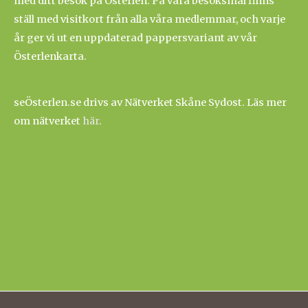
med ditt besök på Österlen. På våra besöksmål finns
ställ med visitkort från alla våra medlemmar, och varje
år ger vi ut en uppdaterad pappersvariant av vår
Österlenkarta.
seÖsterlen.se drivs av Nätverket Skåne Sydost. Läs mer
om nätverket
här
.