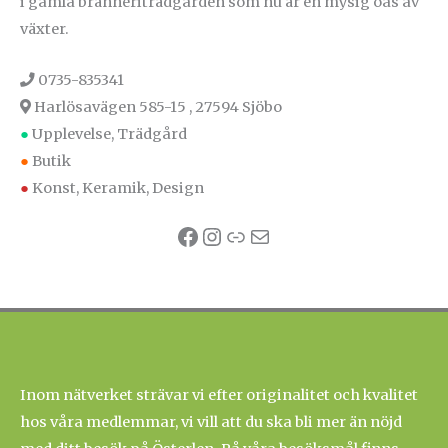
i gamla bränneriträdgården som nu är en mysig oas av
växter.
0735-835341
Harlösavägen 585-15 , 27594 Sjöbo
●
Upplevelse, Trädgård
●
Butik
●
Konst, Keramik, Design
Facebook
Instagram
Länk
E-post
Inom nätverket strävar vi efter originalitet och kvalitet
hos våra medlemmar, vi vill att du ska bli mer än nöjd