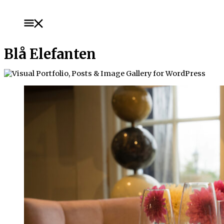
Hoppa
till
Huvudmeny
innehåll
Blå Elefanten