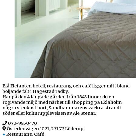
Blå Elefanten hotell, restaurang och café ligger mitt bland
böljande fält i Hagestad radby.
Här på den 4 längade gården från 1843 finner du en
rogivande miljö med närhet till shopping på Eklaholm
några stenkast bort, Sandhammarens vackra strand i
söder eller kulturupplevelsen av Ale Stenar.
070-9850470
Österlenvägen 1021, 271 77 Löderup
●
Restaurang, Café