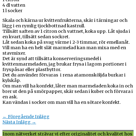
4 dl vatten
1 l socker
Skala och kärna ur kvittenfrukterna, skär i tärningar och
lägg i en rymlig tjockbottnad kastrull.
Tillsätt saften av 1 citron och vattnet, koka upp. Låt sjuda i
en kvart, tillsätt sedan sockret.
Låt sedan koka på svag värme i 2-3 timmar, rör emellanåt.
Vill man ha en helt slät marmelad kan man mixa med en
stavmixer.
Det är synd att tillsätta konserveringsmedel i
kvittenmarmeladen, jag brukar frysa i lagom portioner i
fryspåsar eller plastbyttor.
Det du använder förvaras i rena atamonsköljda burkar i
kylskåp.
Om man vill ha konfekt, låter man marmeladen koka in och
brer ut den på smörpapper, skär sedan i kuber och förvara i
en ask.
Kan vändas i socker om man vill ha en sötare konfekt.
←
Föregående Inlägg
Nästa Inlägg
→
Inom nätverket strävar vi efter originalitet och kvalitet hos