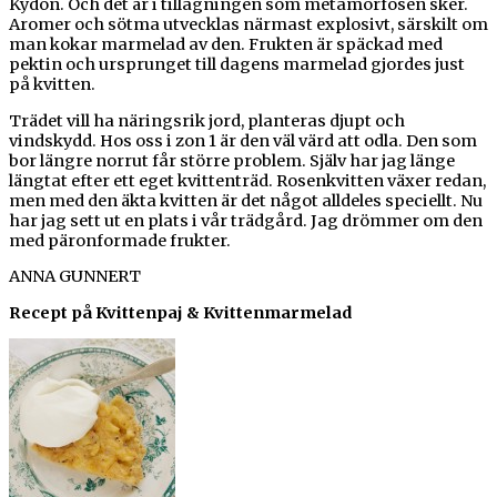
Kydon. Och det är i tillagningen som metamorfosen sker.
Aromer och sötma utvecklas närmast explosivt, särskilt om
man kokar marmelad av den. Frukten är späckad med
pektin och ursprunget till dagens marmelad gjordes just
på kvitten.
Trädet vill ha näringsrik jord, planteras djupt och
vindskydd. Hos oss i zon 1 är den väl värd att odla. Den som
bor längre norrut får större problem. Själv har jag länge
längtat efter ett eget kvittenträd. Rosenkvitten växer redan,
men med den äkta kvitten är det något alldeles speciellt. Nu
har jag sett ut en plats i vår trädgård. Jag drömmer om den
med päronformade frukter.
ANNA GUNNERT
Recept på Kvittenpaj & Kvittenmarmelad