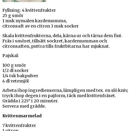
Fyllning:
4 kvittenfrukter
25 g smör
1 msk nymalen kardemumma,
citronsaft av en citron 3 msk socker
Skala kvittenfrukterna, dela, kärna ur och tärna dem fint.
Fräs i smöret, tillsätt sockret, kardemumman och
citronsaften, puttra tills fruktbitarna har mjuknat.
Pajskal:
100 g smör
1/2 dl socker
1/4 tsk bakpulver
4 dl vetemjöl
Arbeta ihop ingredienserna, lämpligen med tex. en slö kniv,
tryck ihop degen i en pajform, täck med kvittenfräset.
Grädda i 225° i 20 minuter.
Servera med grädde.
Kvittenmarmelad
7 kvittenfrukter
1 citron