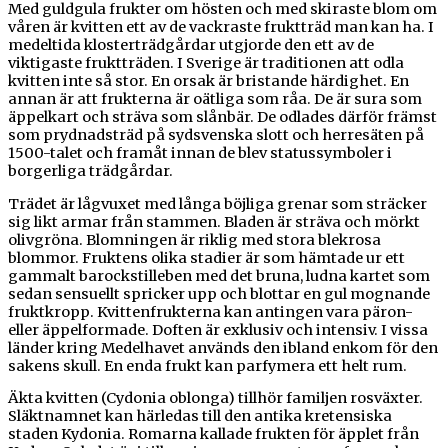
Med guldgula frukter om hösten och med skiraste blom om
våren är kvitten ett av de vackraste fruktträd man kan ha. I
medeltida klosterträdgårdar utgjorde den ett av de
viktigaste fruktträden. I Sverige är traditionen att odla
kvitten inte så stor. En orsak är bristande härdighet. En
annan är att frukterna är oätliga som råa. De är sura som
äppelkart och sträva som slånbär. De odlades därför främst
som prydnadsträd på sydsvenska slott och herresäten på
1500-talet och framåt innan de blev statussymboler i
borgerliga trädgårdar.
Trädet är lågvuxet med långa böjliga grenar som sträcker
sig likt armar från stammen. Bladen är sträva och mörkt
olivgröna. Blomningen är riklig med stora blekrosa
blommor. Fruktens olika stadier är som hämtade ur ett
gammalt barockstilleben med det bruna, ludna kartet som
sedan sensuellt spricker upp och blottar en gul mognande
fruktkropp. Kvittenfrukterna kan antingen vara päron-
eller äppelformade. Doften är exklusiv och intensiv. I vissa
länder kring Medelhavet används den ibland enkom för den
sakens skull. En enda frukt kan parfymera ett helt rum.
Äkta kvitten (Cydonia oblonga) tillhör familjen rosväxter.
Släktnamnet kan härledas till den antika kretensiska
staden Kydonia. Romarna kallade frukten för äpplet från