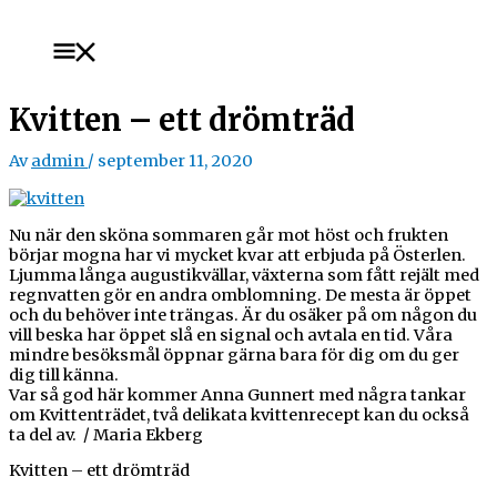
Hoppa
till
Huvudmeny
innehåll
Kvitten – ett drömträd
Av
admin
/
september 11, 2020
Nu när den sköna sommaren går mot höst och frukten
börjar mogna har vi mycket kvar att erbjuda på Österlen.
Ljumma långa augustikvällar, växterna som fått rejält med
regnvatten gör en andra omblomning. De mesta är öppet
och du behöver inte trängas. Är du osäker på om någon du
vill beska har öppet slå en signal och avtala en tid. Våra
mindre besöksmål öppnar gärna bara för dig om du ger
dig till känna.
Var så god här kommer Anna Gunnert med några tankar
om Kvittenträdet,
två delikata kvittenrecept kan du också
ta del av. / Maria Ekberg
Kvitten – ett drömträd